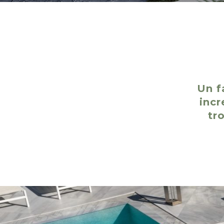
Un f
incr
tr