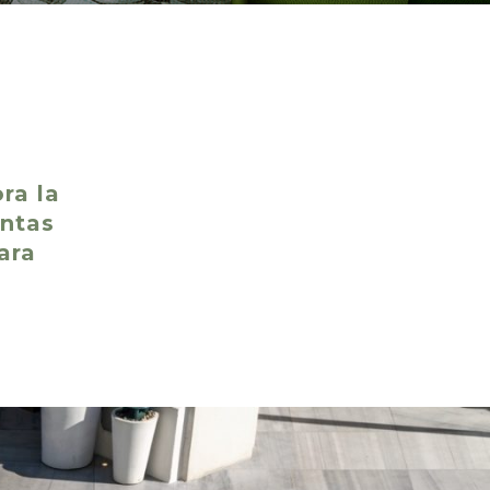
ra la
antas
ara