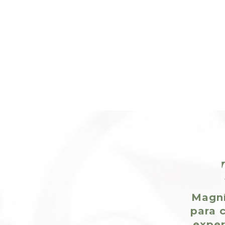
Magní
para c
exper