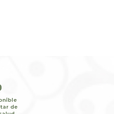
o
onible
utar de
salud.