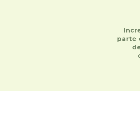
Incr
parte
de