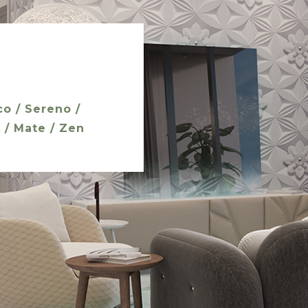
o / Sereno /
 / Mate / Zen