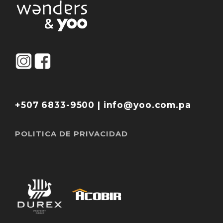
+507 6833-9500 | info@yoo.com.pa
POLITICA DE PRIVACIDAD